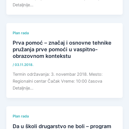
Detaljnije…
Plan rada
Prva pomoć – značaj i osnovne tehnike
pružanja prve pomoći u vaspitno-
obrazovnom kontekstu
/
03.11.2018.
Termin održavanja: 3. novembar 2018. Mesto:
Regionalni centar Čačak Vreme: 10:00 časova
Detaljnije…
Plan rada
Da u školi drugarstvo ne boli – program