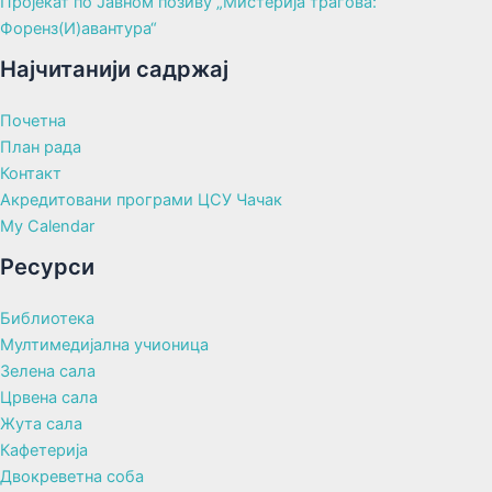
Пројекат по Јавном позиву „Мистерија трагова:
Форенз(И)авантура“
Најчитанији садржај
Почетна
План рада
Контакт
Акредитовани програми ЦСУ Чачак
My Calendar
Ресурси
Библиотека
Мултимедијална учионица
Зелена сала
Црвена сала
Жута сала
Кафетерија
Двокреветна соба