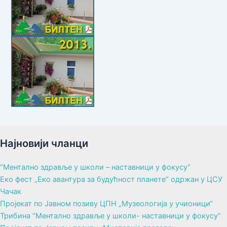
Најновији чланци
“Ментално здравље у школи – наставници у фокусу“
Еко фест „Еко авантура за будућност планете“ одржан у ЦСУ
Чачак
Пројекат по Јавном позиву ЦПН „Музеологија у учионици“
Трибина “Ментално здравље у школи- наставници у фокусу“