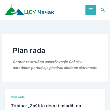
Пређи
на
Пре
садржај
Plan rada
Centar za stručno usavršavanje Čačak u
narednom periodu je planirao sledeće aktivnosti:
Plan rada
Tribina: „Zaštita dece i mladih na