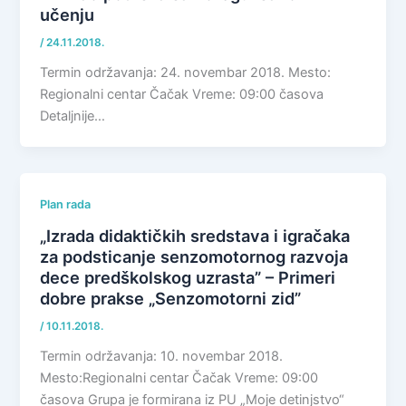
učenju
/
24.11.2018.
Termin održavanja: 24. novembar 2018. Mesto:
Regionalni centar Čačak Vreme: 09:00 časova
Detaljnije…
Plan rada
„Izrada didaktičkih sredstava i igračaka
za podsticanje senzomotornog razvoja
dece predškolskog uzrasta” – Primeri
dobre prakse „Senzomotorni zid”
/
10.11.2018.
Termin održavanja: 10. novembar 2018.
Mesto:Regionalni centar Čačak Vreme: 09:00
časova Grupa je formirana iz PU „Moje detinjstvo“