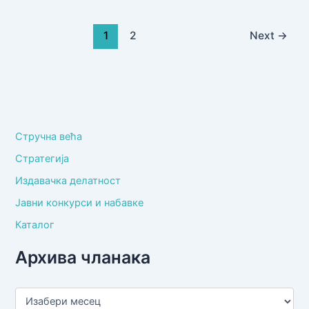
1
2
Next
→
Стручна већа
Стратегија
Издавачка делатност
Јавни конкурси и набавке
Каталог
Архива чланака
А
р