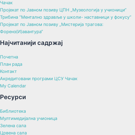
Чачак
Пројекат по Јавном позиву ЦПН „Музеологија у учионици“
Трибина “Ментално здравље у школи- наставници у фокусу“
Пројекат по Јавном позиву „Мистерија трагова:
Форенз(И)авантура“
Најчитанији садржај
Почетна
План рада
Контакт
Акредитовани програми ЦСУ Чачак
My Calendar
Ресурси
Библиотека
Мултимедијална учионица
Зелена сала
Црвена сала