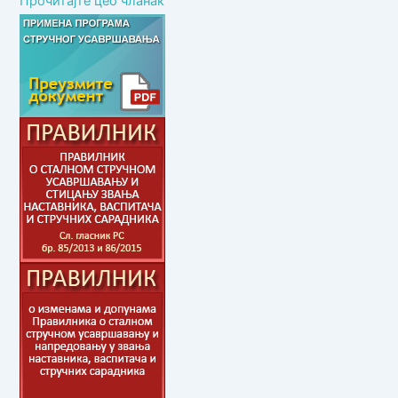
Прочитајте цео чланак