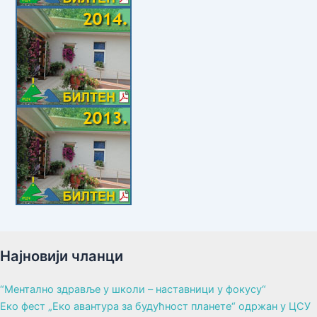
Најновији чланци
“Ментално здравље у школи – наставници у фокусу“
Еко фест „Еко авантура за будућност планете“ одржан у ЦСУ